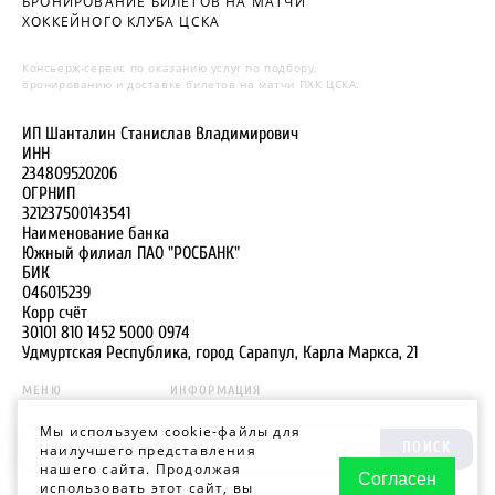
БРОНИРОВАНИЕ БИЛЕТОВ НА МАТЧИ
ХОККЕЙНОГО КЛУБА ЦСКА
Консьерж-сервис по оказанию услуг по подбору,
бронированию и доставке билетов на матчи ПХК ЦСКА.
ИП Шанталин Станислав Владимирович
ИНН
234809520206
ОГРНИП
321237500143541
Наименование банка
Южный филиал ПАО "РОСБАНК"
БИК
046015239
Корр счёт
30101 810 1452 5000 0974
Удмуртская Республика, город Сарапул, Карла Маркса, 21
МЕНЮ
ИНФОРМАЦИЯ
Мы используем cookie-файлы для
ПОИСК
наилучшего представления
нашего сайта. Продолжая
Согласен
использовать этот сайт, вы