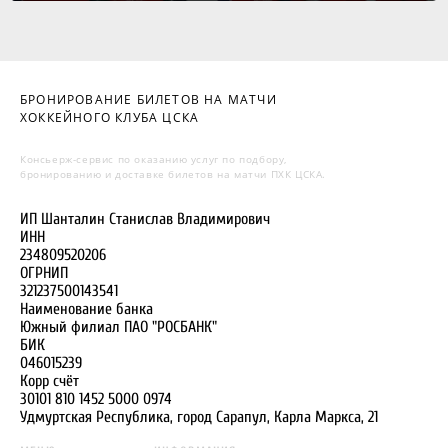
БРОНИРОВАНИЕ БИЛЕТОВ НА МАТЧИ
ХОККЕЙНОГО КЛУБА ЦСКА
Консьерж-сервис по оказанию услуг по подбору,
бронированию и доставке билетов на матчи ПХК ЦСКА.
ИП Шанталин Станислав Владимирович
ИНН
234809520206
ОГРНИП
321237500143541
Наименование банка
Южный филиал ПАО "РОСБАНК"
БИК
046015239
Корр счёт
30101 810 1452 5000 0974
Удмуртская Республика, город Сарапул, Карла Маркса, 21