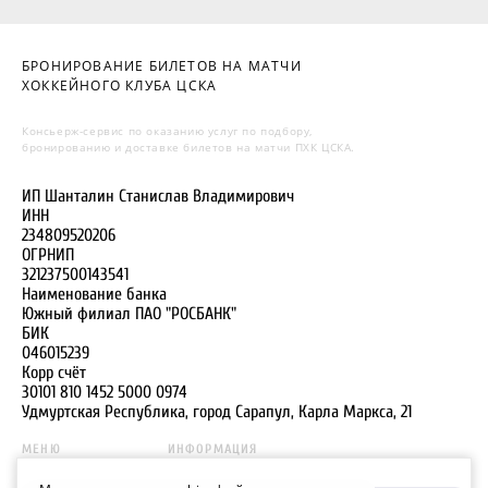
БРОНИРОВАНИЕ БИЛЕТОВ НА МАТЧИ
ХОККЕЙНОГО КЛУБА ЦСКА
Консьерж-сервис по оказанию услуг по подбору,
бронированию и доставке билетов на матчи ПХК ЦСКА.
ИП Шанталин Станислав Владимирович
ИНН
234809520206
ОГРНИП
321237500143541
Наименование банка
Южный филиал ПАО "РОСБАНК"
БИК
046015239
Корр счёт
30101 810 1452 5000 0974
Удмуртская Республика, город Сарапул, Карла Маркса, 21
МЕНЮ
ИНФОРМАЦИЯ