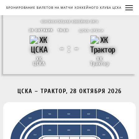
БРОНИРОВАНИЕ БИЛЕТОВ НА МАТЧИ ХОККЕЙНОГО КЛУБА ЦСКА
КОНТИНЕНТАЛЬНАЯ ХОККЕЙНАЯ ЛИГА
28 ОКТЯБРЯ
19:30
ЦСКА АРЕНА
- : -
ХК
ХК
ЦСКА
Трактор
ЦСКА – ТРАКТОР, 28 ОКТЯБРЯ 2026
503
501
502
504
514
201
202
203
204
214
505