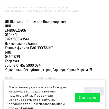
Консьерж-сервис по оказанию услуг по подбору,
бронированию и доставке билетов на матчи ПХК ЦСКА.
ИП Шанталин Станислав Владимирович
ИНН
234809520206
ОГРНИП
321237500143541
Наименование банка
Южный филиал ПАО "РОСБАНК"
БИК
046015239
Корр счёт
30101 810 1452 5000 0974
Удмуртская Республика, город Сарапул, Карла Маркса, 21
МЕНЮ
ИНФОРМАЦИЯ
Мы используем cookie-файлы для
ПОИСК
наилучшего представления
нашего сайта. Продолжая
Согласен
использовать этот сайт, вы
+7 (499) 288-84-59
соглашаетесь с использованием
cookie-файлов.
КАРТА САЙТА