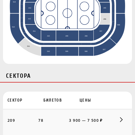
513
213
205
212
206
506
512
211
207
208
210
209
511
507
508
510
509
СЕКТОРА
СЕКТОР
БИЛЕТОВ
ЦЕНЫ
209
78
3 900 — 7 500 ₽