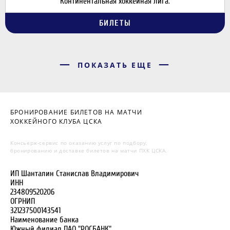
Континентальная хоккейная лига.
БИЛЕТЫ
ПОКАЗАТЬ ЕЩЕ
БРОНИРОВАНИЕ БИЛЕТОВ НА МАТЧИ
ХОККЕЙНОГО КЛУБА ЦСКА
Консьерж-сервис по оказанию услуг по подбору,
бронированию и доставке билетов на матчи ПХК ЦСКА.
ИП Шанталин Станислав Владимирович
ИНН
234809520206
ОГРНИП
321237500143541
Наименование банка
Южный филиал ПАО "РОСБАНК"