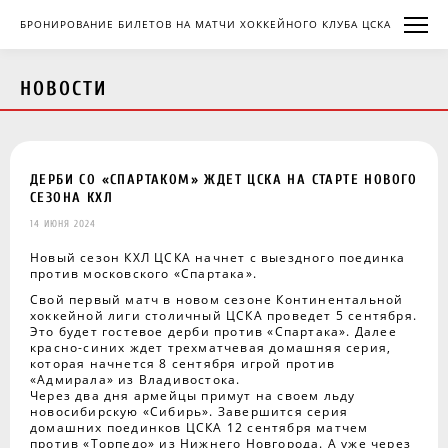
БРОНИРОВАНИЕ БИЛЕТОВ НА МАТЧИ ХОККЕЙНОГО КЛУБА ЦСКА
НОВОСТИ
ДЕРБИ СО «СПАРТАКОМ» ЖДЕТ ЦСКА НА СТАРТЕ НОВОГО
СЕЗОНА КХЛ
14 ИЮНЯ 2024
Новый сезон КХЛ ЦСКА начнет с выездного поединка
против московского «Спартака».
Свой первый матч в новом сезоне Континентальной
хоккейной лиги столичный ЦСКА проведет 5 сентября.
Это будет гостевое дерби против «Спартака». Далее
красно-синих ждет трехматчевая домашняя серия,
которая начнется 8 сентября игрой против
«Адмирала» из Владивостока.
Через два дня армейцы примут на своем льду
новосибирскую «Сибирь». Завершится серия
домашних поединков ЦСКА 12 сентября матчем
против «Торпедо» из Нижнего Новгорода. А уже через