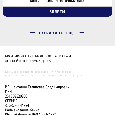
Континентальная хоккейная лига.
БИЛЕТЫ
ПОКАЗАТЬ ЕЩЕ
БРОНИРОВАНИЕ БИЛЕТОВ НА МАТЧИ
ХОККЕЙНОГО КЛУБА ЦСКА
Консьерж-сервис по оказанию услуг по подбору,
бронированию и доставке билетов на матчи ПХК ЦСКА.
ИП Шанталин Станислав Владимирович
ИНН
234809520206
ОГРНИП
321237500143541
Наименование банка
Южный филиал ПАО "РОСБАНК"