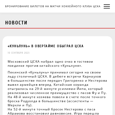
БРОНИРОВАНИЕ БИЛЕТОВ НА МАТЧИ ХОККЕЙНОГО КЛУБА ЦСКА
НОВОСТИ
«КУНЬЛУНЬ» В ОВЕРТАЙМЕ ОБЫГРАЛ ЦСКА
10 СЕНТЯБРЯ 2023
Московский ЦСКА набрал одно очко в гостевом
поединке против китайского «Куньлуня».
Пекинский «Куньлунь» принимал сегодня на своем
льду столичный ЦСКА. В дебюте встречи Карнаухов
в большинстве после передач Григоренко и Нестерова
вывел армейцев вперед. Китайская команда
отыгралась на 29-й минуте усилиями Йипа, который
реализовал численное преимущество с пасов Фу и Пу.
На 48-й минуте хозяева повели в счете после точного
броска Родуолда в большинстве (ассистенты —
Меркли и Пу).
На 52-й минуте точный бросок Нестерова с паса
Абрамова восстановил равновесие. Игра перешла